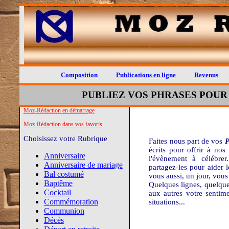
Composition
Publications en ligne
Revenus
PUBLIEZ VOS PHRASES POUR U
Moz-Rédaction en démarrage
Moz-Rédaction dans vos favoris
Choisissez votre Rubrique
Faites nous part de vos
P
écrits pour offrir à nos
Anniversaire
l'évènement à célébrer
Anniversaire de mariage
partagez-les pour aider l
Bal costumé
vous aussi, un jour, vous 
Baptême
Quelques lignes, quelque
Cocktail
aux autres votre sentim
Commémoration
situations...
Communion
Décès