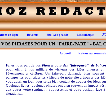
F
tions en ligne
Revenus
Site Web gratuit
Bibliothèque
 VOS PHRASES POUR UN "FAIRE-PART" - BAL
Accueil
Retour au sommaire
Faites nous part de vos
Phrases pour des "faire-parts" de bal co
pour offrir à nos milliers de visiteurs des idées diverses et
l'évènement à célébrer. Un faire-part demande bien souvent d
partagez-les pour aider les visiteurs de notre site à trouver des idé
vous aussi, un jour, vous serez bien content de trouver des idées sur 
Quelques lignes, quelques phrases ont bien souvent un impact très 
aux autres votre sentiment, vos ressentis et votre position face
situations...