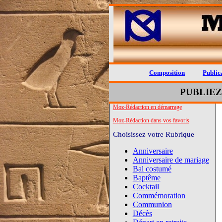
Composition
Publica
PUBLIEZ
Moz-Rédaction en démarrage
Moz-Rédaction dans vos favoris
Choisissez votre Rubrique
Anniversaire
Anniversaire de mariage
Bal costumé
Baptême
Cocktail
Commémoration
Communion
Décès