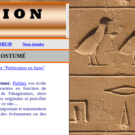
ORUM
Nous joindre
 COSTUMÉ
 "Publication en ligne"
stumé.
Publiez
vos écrits
 variées en fonction de
e l'imagination, alors
es originales et peut-être
ce site....
important et transmettent
 à des évènements ou des