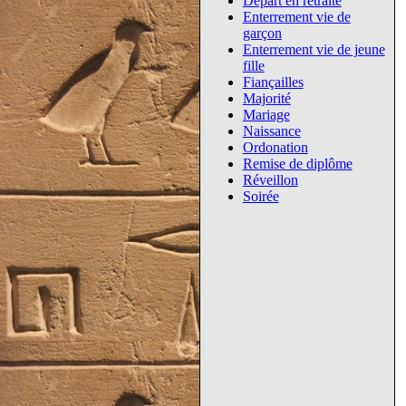
Départ en retraite
Enterrement vie de
garçon
Enterrement vie de jeune
fille
Fiançailles
Majorité
Mariage
Naissance
Ordonation
Remise de diplôme
Réveillon
Soirée