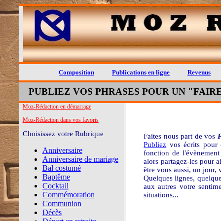
Composition
Publications en ligne
Revenus
PUBLIEZ VOS PHRASES POUR UN "FAIRE
Moz-Rédaction en démarrage
Moz-Rédaction dans vos favoris
Choisissez votre Rubrique
Faites nous part de vos
P
Publiez
vos écrits pour o
Anniversaire
fonction de l'évènement
Anniversaire de mariage
alors partagez-les pour ai
Bal costumé
être vous aussi, un jour, 
Baptême
Quelques lignes, quelque
Cocktail
aux autres votre sentim
Commémoration
situations...
Communion
Décès