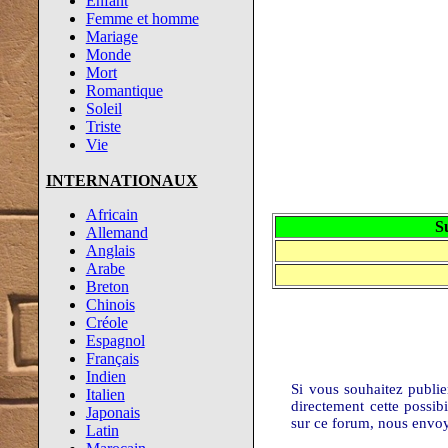
Enfant
Femme et homme
Mariage
Monde
Mort
Romantique
Soleil
Triste
Vie
INTERNATIONAUX
Africain
S
Allemand
Anglais
Arabe
Breton
Chinois
Créole
Espagnol
Français
Indien
Si vous souhaitez publi
Italien
directement cette possib
Japonais
sur ce forum, nous envo
Latin