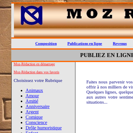
Composition
Publications en ligne
Revenus
PUBLIEZ EN LIGN
Moz-Rédaction en démarrage
Moz-Rédaction dans vos favoris
Choisissez votre Rubrique
Faites nous parvenir vo
offrir à nos milliers de 
Animaux
Quelques lignes, quelque
Amour
aux autres votre sentim
Amitié
situations...
Anniversaire
Argent
Comique
Conscience
Drôle humoristique