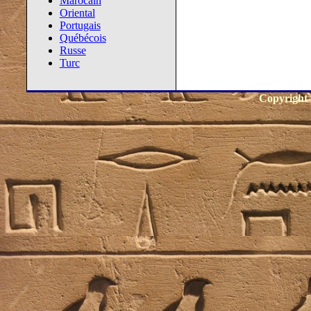
Marocain
Oriental
Portugais
Québécois
Russe
Turc
Copyright