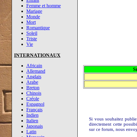
Enfant
Femme et homme
Mariage
Monde
Mort
Romantique
Soleil
Triste
Vie
INTERNATIONAUX
Africain
S
Allemand
Anglais
Arabe
Breton
Chinois
Créole
Espagnol
Français
Indien
Si vous souhaitez publi
Italien
directement cette possib
Japonais
sur ce forum, nous envo
Latin