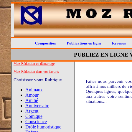
Composition
Publications en ligne
Revenus
PUBLIEZ EN LIGNE
Moz-Rédaction en démarrage
Moz-Rédaction dans vos favoris
Choisissez votre Rubrique
Faites nous parvenir vo
offrir à nos milliers de 
Animaux
Quelques lignes, quelque
Amour
aux autres votre sentim
Amitié
situations...
Anniversaire
Argent
Comique
Conscience
Drôle humoristique