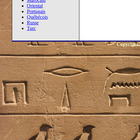
Marocain
Oriental
Portugais
Québécois
Russe
Turc
Copyright